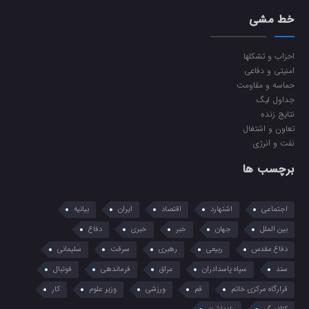
خط مشی
احزاب و تشکلها
امنیتی و دفاعی
حماسه و مقاومت
جداول لیگ
نتایج زنده
تعاون و اشتغال
نفت و انرژی
برچسب ها
اجتماعی
اشتهارد
اقتصاد
ایران
بیانیه
بین الملل
جهان
خبر
خبری
دفاع
دفاع مقدس
ربیعی
رهبری
سرقت
سلیمانی
سند
سپاه پاسدادران
عراق
فرماندهی
فوتبال
قرارگاه مرکزی خاتم
قم
ورزشی
وزیر علوم
کار