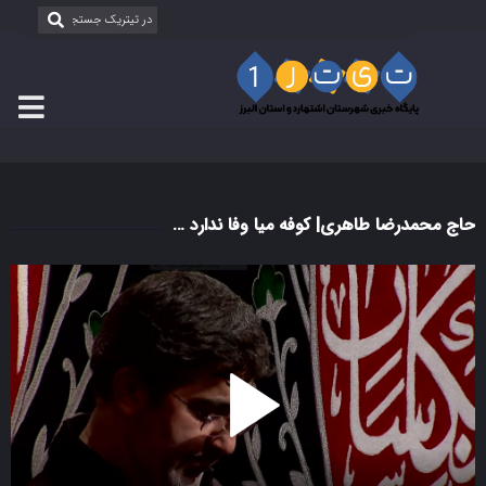
حاج محمدرضا طاهری| کوفه میا وفا ندارد …