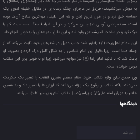
رسولی گفت: ستایشگران همیشه در کنار جنگ در راه خدا، بار جنگ‌آوری رسانه‌ای را
به دوش می‌کشیدند؛ فرزدق در ماجرای جنگ رسانه‌ای در مقابل خلیفه اموی یک
حماسه خلق کرد و در طول تاریخ زبان و قلم این طیف، مهم‌ترین سلاح آن‌ها بوده
است؛ سیدمرتضی آوینی نیز چنین می‌کرد و در آن شرایط جنگ حساسیت کار را
درک کرد و در ساحت اندیشمندی وارد شد و این دفاع اندیشه‌ای را به‌خوبی انجام داد.
این مداح اهل‌بیت (ع) یادآور شد: جناب دعبل در شعرهای خود ثابت می‌کند که از
جمله علما است. زیرا دقیق این امام شناسی را به شکل کامل درک کرده و بصیرت او
باعث شد که با تائید امام رضا (ع) نیز مواجه می‌شود زیرا او به‌خوبی پای این مکتب
درس خوانده است.
وی ضمن بیان واژه انقلاب افزود: مقام معظم رهبری انقلاب را تغییر یک حکومت
نمی‌دانند بلکه انقلاب را وقوع یک زلزله می‌دانند که ارزش‌ها را تغییر داد و به همین
خاطر به دوران امام علی(ع) و پیامبر(ص) انقلاب امام و پیامبر اطلاق می‌کنند.
دیدگاهها