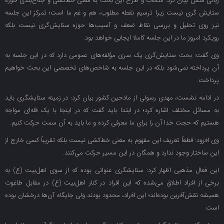
ربانی منش بیان کرد: انتخاب و طرح این بحث به معنی خط‌کشی و جناح‌بندی حوزه
ستایش گری نیست زیرا ترسیم نقطه مطلوب، هم و غم ما است؛ تمرکز این جلسه
نیز روی تحلیل و بررسی نقاط ‌ضعف و آسیب‌ها حوزه ستایش‌گری نیست بلکه
رویکرد امروز ما در این جلسه کاملا ایجابی خواهد بود.
وی گفت: بحث ستایش‌گری یک سری مؤلفه‌های عمومی دارد که در این جلسه به
آن پرداخته نمی‌شود بلکه در این جلسه به شاخص‌های تخصصی این بحث خواهیم
پرداخت.
در ادامه نشست، مهدی رسولی از مادحین کشور بیان کرد: در زمینه ستایشگری باید
به مسائل مختلف اشاره کرد؛ در ابتدا باید گفت که در اینجا با یک قله‌ای مواجه
هستیم که حجت خدا آن را برای ما معرفی کرده و ما باید به آن سمت حرکت کنیم.
وی افزود: قطعاً تعریف این مفهوم به معنی خط‌کشی نیست بلکه تقریباً کسی خارج از
این ساختار وجود ندارد و همگان در این مسیر حرکت می‌کنند.
این فعال مذهبی اظهار کرد: ستایشگری عنوانی بوده که از سوی اهل‌بیت (ع) به
برخی از افراد اطلاق می‌شده که این افراد در کنار اهل‌بیت (ع) در مقابل طاغوت
همیشه نقش‌آفرین بوده‌اند؛ این افراد، محدود بودند ولی جایگاه آن‌ها درخشان بوده
است.